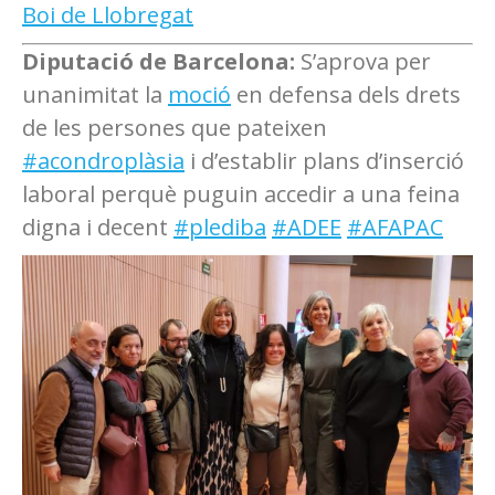
Boi de Llobregat
Diputació de Barcelona:
S’aprova per
unanimitat la
moció
en defensa dels drets
de les persones que pateixen
#acondroplàsia
i d’establir plans d’inserció
laboral perquè puguin accedir a una feina
digna i decent
#plediba
#ADEE
#AFAPAC