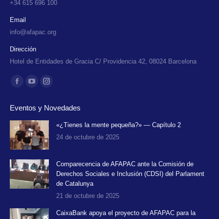
+34 615 696 100
Email
info@afapac.org
Dirección
Hotel de Entidades de Gracia C/ Providencia 42, 08024 Barcelona
Encuéntranos en:
Facebook
YouTube
Instagram
page
page
page
Eventos y Novedades
opens
opens
opens
in
in
in
«¿Tienes la mente pequeña?» — Capítulo 2
24 de octubre de 2025
new
new
new
window
window
window
Comparecencia de AFAPAC ante la Comisión de
Derechos Sociales e Inclusión (CDSI) del Parlament
de Catalunya
21 de octubre de 2025
CaixaBank apoya el proyecto de AFAPAC para la