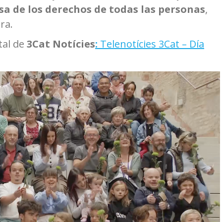
nsa de los derechos de todas las personas
,
ra.
tal de
3Cat Notícies
:
Telenotícies 3Cat – Día