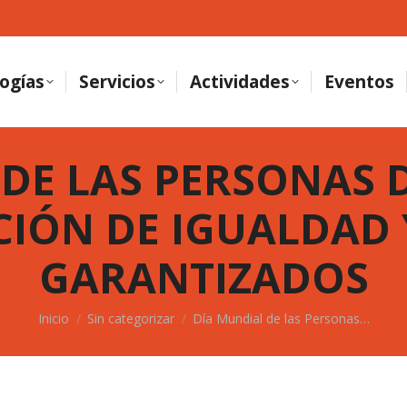
ogías
Servicios
Actividades
Eventos
DE LAS PERSONAS D
CIÓN DE IGUALDAD
GARANTIZADOS
Estás aquí:
Inicio
Sin categorizar
Día Mundial de las Personas…