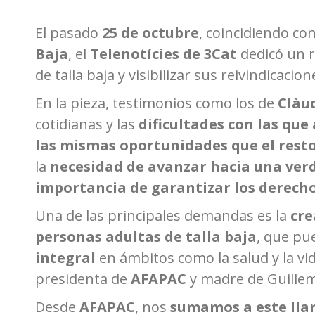
El pasado
25 de octubre
, coincidiendo co
Baja
, el
Telenotícies de 3Cat
dedicó un r
de talla baja y visibilizar sus reivindicacion
En la pieza, testimonios como los de
Clàu
cotidianas y las
dificultades con las qu
las mismas oportunidades que el resto
la
necesidad de avanzar hacia una ver
importancia de garantizar los derech
Una de las principales demandas es la
cre
personas adultas de talla baja
, que pu
integral
en ámbitos como la salud y la vi
presidenta de
AFAPAC
y madre de Guillem
Desde
AFAPAC
, nos
sumamos a este ll