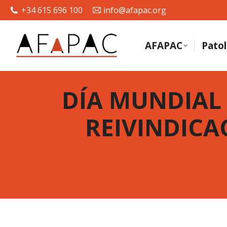
+34 615 696 100
info@afapac.org
AFAPAC
Patol
DÍA MUNDIAL 
REIVINDICA