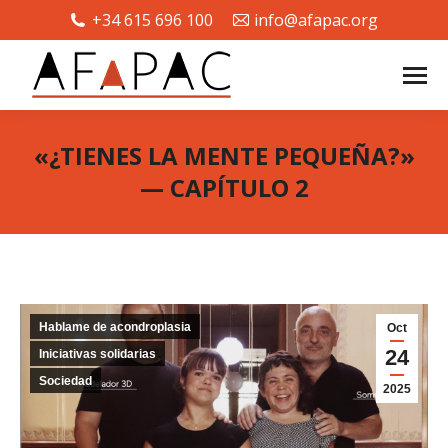
+34 615 696 100
info@afapac.org
«¿TIENES LA MENTE PEQUEÑA?»
— CAPÍTULO 2
Estás aquí:
Hablame de acondroplasia
Oct
24
Iniciativas solidarias
Sociedad
2025