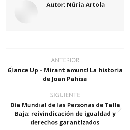
Autor:
Núria Artola
NAVEGACIÓN
ANTERIOR
ENTRE
PUBLICACIONES
Glance Up – Mirant amunt! La historia
Publicación
de Joan Pahisa
anterior:
SIGUIENTE
Día Mundial de las Personas de Talla
Publicación
Baja: reivindicación de igualdad y
siguiente:
derechos garantizados