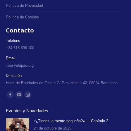
Política de Privacidad
Política de Cookies
Contacto
Teléfono
+34 615 696 100
Email
info@afapac.org
Dirección
Hotel de Entidades de Gracia C/ Providencia 42, 08024 Barcelona
Encuéntranos en:
Facebook
YouTube
Instagram
page
page
page
Eventos y Novedades
opens
opens
opens
in
in
in
«¿Tienes la mente pequeña?» — Capítulo 2
24 de octubre de 2025
new
new
new