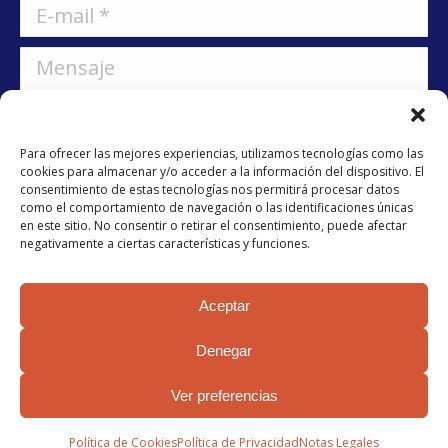
E-mail *
Mensaje
Para ofrecer las mejores experiencias, utilizamos tecnologías como las
cookies para almacenar y/o acceder a la información del dispositivo. El
consentimiento de estas tecnologías nos permitirá procesar datos
como el comportamiento de navegación o las identificaciones únicas
He leído y acepto la
política de privacidad
en este sitio. No consentir o retirar el consentimiento, puede afectar
negativamente a ciertas características y funciones.
Enviar
Aceptar
Denegar
Ver preferencias
© 2024 AFAPAC
Política de Cookies
Política de Privacidad
Notas Legales