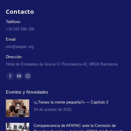
Contacto
Teléfono
+34 615 696 100
Email
info@afapac.org
Dirección
Hotel de Entidades de Gracia C/ Providencia 42, 08024 Barcelona
Encuéntranos en:
Facebook
YouTube
Instagram
page
page
page
Eventos y Novedades
opens
opens
opens
in
in
in
«¿Tienes la mente pequeña?» — Capítulo 2
24 de octubre de 2025
new
new
new
window
window
window
Comparecencia de AFAPAC ante la Comisión de