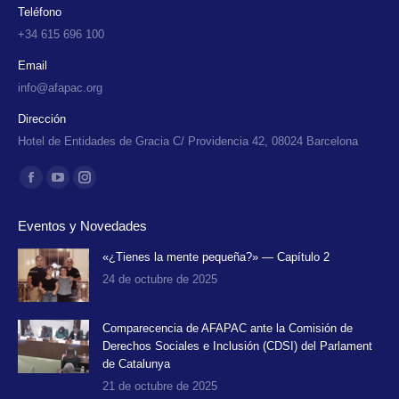
Teléfono
+34 615 696 100
Email
info@afapac.org
Dirección
Hotel de Entidades de Gracia C/ Providencia 42, 08024 Barcelona
Encuéntranos en:
Facebook
YouTube
Instagram
page
page
page
Eventos y Novedades
opens
opens
opens
in
in
in
«¿Tienes la mente pequeña?» — Capítulo 2
24 de octubre de 2025
new
new
new
window
window
window
Comparecencia de AFAPAC ante la Comisión de
Derechos Sociales e Inclusión (CDSI) del Parlament
de Catalunya
21 de octubre de 2025