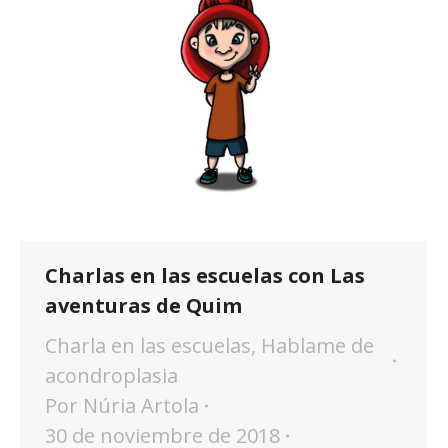
Charlas en las escuelas con Las
aventuras de Quim
Charla en las escuelas
,
Hablame de
acondroplasia
Por
Núria Artola
30 de noviembre de 2018