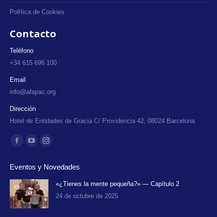
Política de Cookies
Contacto
Teléfono
+34 615 696 100
Email
info@afapac.org
Dirección
Hotel de Entidades de Gracia C/ Providencia 42, 08024 Barcelona
Encuéntranos en:
Facebook
YouTube
Instagram
page
page
page
Eventos y Novedades
opens
opens
opens
in
in
in
«¿Tienes la mente pequeña?» — Capítulo 2
24 de octubre de 2025
new
new
new
window
window
window