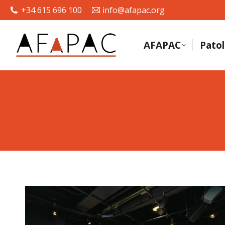
+34 615 696 100
info@afapac.org
AFAPAC
Patol