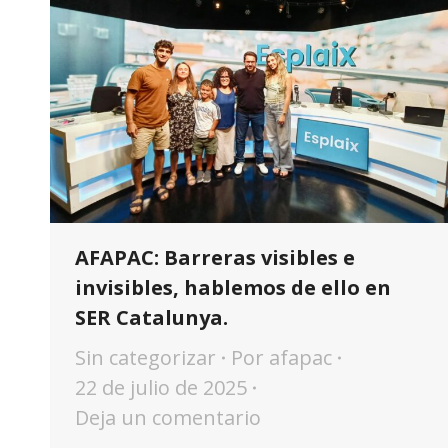
AFAPAC: Barreras visibles e
invisibles, hablemos de ello en
SER Catalunya.
Sin categorizar
Por
afapac
22 de julio de 2025
Deja un comentario