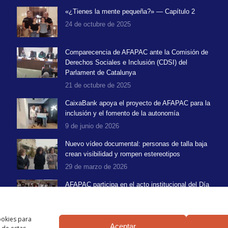
«¿Tienes la mente pequeña?» — Capítulo 2
24 de octubre de 2025
Comparecencia de AFAPAC ante la Comisión de
Derechos Sociales e Inclusión (CDSI) del
Parlament de Catalunya
21 de octubre de 2025
CaixaBank apoya el proyecto de AFAPAC para la
inclusión y el fomento de la autonomía
9 de junio de 2026
Nuevo vídeo documental: personas de talla baja
crean visibilidad y rompen estereotipos
29 de marzo de 2026
AFAPAC participa en el acto institucional del Día
Mundial de las Enfermedades Raras 2026
10 de marzo de 2026
ookies para
Aceptar