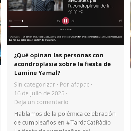
¿Qué opinan las personas con
acondroplasia sobre la fiesta de
Lamine Yamal?
Sin categorizar
Por
afapac
16 de julio de 2025
Deja un comentario
Hablamos de la polémica celebración
de cumpleaños en #TardaCatRàdio