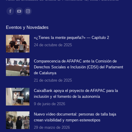
Encuéntranos en:
Facebook
YouTube
Instagram
page
page
page
Eventos y Novedades
opens
opens
opens
in
in
in
«¿Tienes la mente pequeña?» — Capítulo 2
24 de octubre de 2025
new
new
new
window
window
window
Comparecencia de AFAPAC ante la Comisión de
Derechos Sociales e Inclusión (CDSI) del Parlament
de Catalunya
21 de octubre de 2025
CaixaBank apoya el proyecto de AFAPAC para la
inclusión y el fomento de la autonomía
9 de junio de 2026
Nuevo vídeo documental: personas de talla baja
crean visibilidad y rompen estereotipos
29 de marzo de 2026