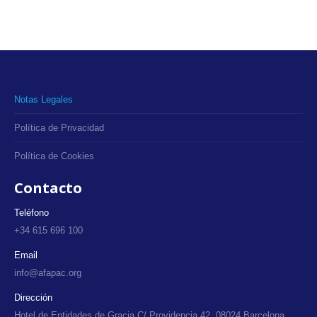
Notas Legales
Política de Privacidad
Política de Cookies
Contacto
Teléfono
+34 615 696 100
Email
info@afapac.org
Dirección
Hotel de Entidades de Gracia C/ Providencia 42, 08024 Barcelona