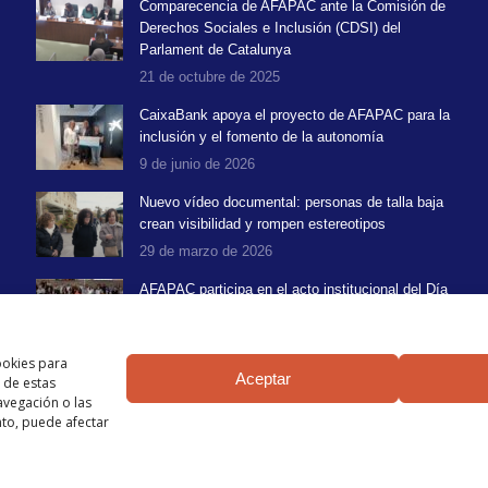
Comparecencia de AFAPAC ante la Comisión de
Derechos Sociales e Inclusión (CDSI) del
Parlament de Catalunya
21 de octubre de 2025
CaixaBank apoya el proyecto de AFAPAC para la
inclusión y el fomento de la autonomía
9 de junio de 2026
Nuevo vídeo documental: personas de talla baja
crean visibilidad y rompen estereotipos
29 de marzo de 2026
AFAPAC participa en el acto institucional del Día
Mundial de las Enfermedades Raras 2026
10 de marzo de 2026
ookies para
Aceptar
 de estas
vegación o las
ento, puede afectar