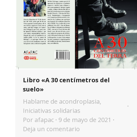
Libro «A 30 centímetros del
suelo»
Hablame de acondroplasia
,
Iniciativas solidarias
Por
afapac
9 de mayo de 2021
Deja un comentario