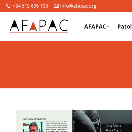
+34 615 696 100
info@afapac.org
AFAPAC
Patol