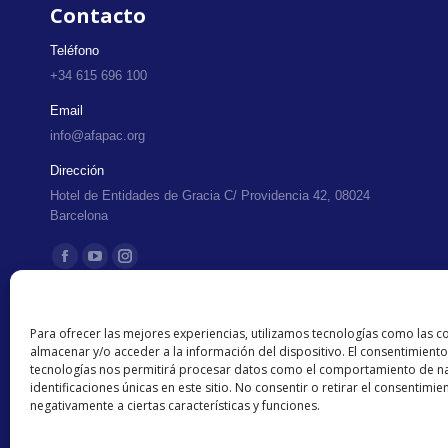
Contacto
Teléfono
+34 615 696 100
Email
info@afapac.org
Dirección
Hotel de Entidades de Gracia C/ Providencia 42, 08024
Barcelona
Encuéntranos en:
Facebook
YouTube
Instagram
page
page
page
opens
opens
opens
Para ofrecer las mejores experiencias, utilizamos tecnologías como las c
in
in
in
almacenar y/o acceder a la información del dispositivo. El consentimiento
tecnologías nos permitirá procesar datos como el comportamiento de na
new
new
new
identificaciones únicas en este sitio. No consentir o retirar el consentimi
window
window
window
negativamente a ciertas características y funciones.