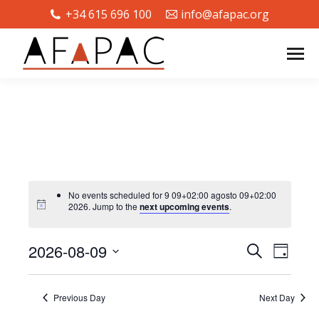
+34 615 696 100
info@afapac.org
No events scheduled for 9 09+02:00 agosto 09+02:00
2026. Jump to the
next upcoming events
.
2026-08-09
EVENTS
Event
Search
Day
SEARCH
Views
Select
AND
Navig
date.
Previous Day
Next Day
VIEWS