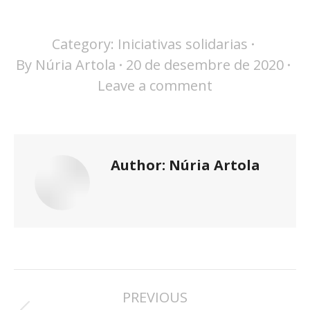
Category:
Iniciativas solidarias
By
Núria Artola
20 de desembre de 2020
Leave a comment
Author:
Núria Artola
POST
PREVIOUS
NAVIGATION