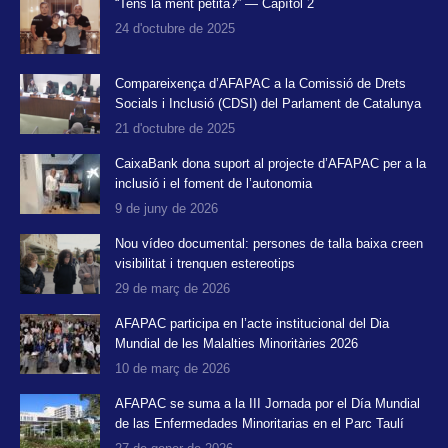
in
in
in
“Tens la ment petita?” — Capítol 2
24 d'octubre de 2025
new
new
new
window
window
window
Compareixença d’AFAPAC a la Comissió de Drets
Socials i Inclusió (CDSI) del Parlament de Catalunya
21 d'octubre de 2025
CaixaBank dona suport al projecte d’AFAPAC per a la
inclusió i el foment de l’autonomia
9 de juny de 2026
Nou vídeo documental: persones de talla baixa creen
visibilitat i trenquen estereotips
29 de març de 2026
AFAPAC participa en l’acte institucional del Dia
Mundial de les Malalties Minoritàries 2026
10 de març de 2026
AFAPAC se suma a la III Jornada por el Día Mundial
de las Enfermedades Minoritarias en el Parc Taulí