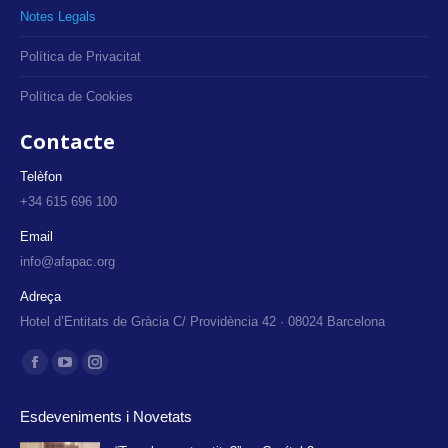
Notes Legals
Política de Privacitat
Política de Cookies
Contacte
Telèfon
+34 615 696 100
Email
info@afapac.org
Adreça
Hotel d’Entitats de Gràcia C/ Providència 42 · 08024 Barcelona
Find us on:
Facebook
YouTube
Instagram
page
page
page
Esdeveniments i Novetats
opens
opens
opens