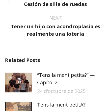
Previous
Cesión de silla de ruedas
post:
NEXT
Tener un hijo con acondroplasia es
Next
realmente una lotería
post:
Related Posts
“Tens la ment petita?” —
Capítol 2
24 d'octubre de 2025
Tens la ment petitA?