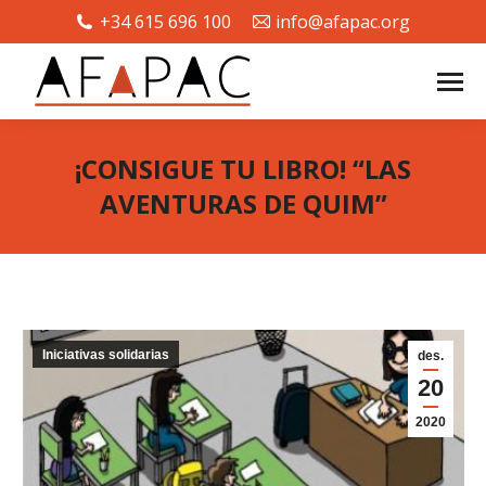
+34 615 696 100
info@afapac.org
¡CONSIGUE TU LIBRO! “LAS
AVENTURAS DE QUIM”
You are here:
Iniciativas solidarias
des.
20
2020