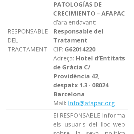
PATOLOGÍAS DE
CRECIMIENTO – AFAPAC
d’ara endavant:
RESPONSABLE
Responsable del
DEL
Tratament
TRACTAMENT
CIF:
G62014220
Adreça:
Hotel d’Entitats
de Gràcia C/
Providència 42,
despatx 1.3 · 08024
Barcelona
Mail:
info@afapac.org
El RESPONSABLE informa
els usuaris del lloc web
sobre la seva política