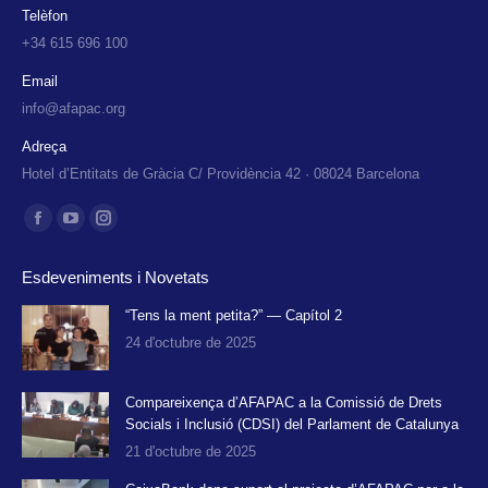
Telèfon
+34 615 696 100
Email
info@afapac.org
Adreça
Hotel d’Entitats de Gràcia C/ Providència 42 · 08024 Barcelona
Find us on:
Facebook
YouTube
Instagram
page
page
page
Esdeveniments i Novetats
opens
opens
opens
in
in
in
“Tens la ment petita?” — Capítol 2
24 d'octubre de 2025
new
new
new
window
window
window
Compareixença d’AFAPAC a la Comissió de Drets
Socials i Inclusió (CDSI) del Parlament de Catalunya
21 d'octubre de 2025