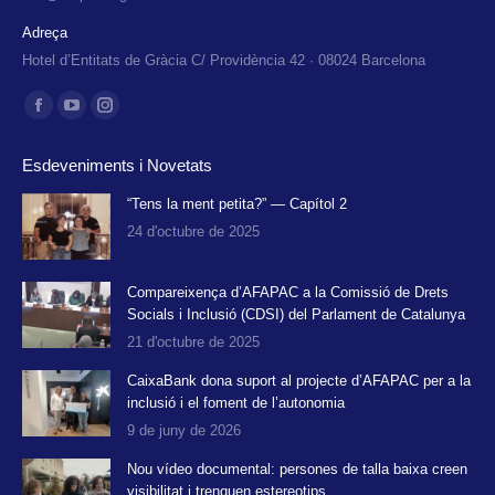
Adreça
Hotel d’Entitats de Gràcia C/ Providència 42 · 08024 Barcelona
Find us on:
Facebook
YouTube
Instagram
page
page
page
Esdeveniments i Novetats
opens
opens
opens
in
in
in
“Tens la ment petita?” — Capítol 2
24 d'octubre de 2025
new
new
new
window
window
window
Compareixença d’AFAPAC a la Comissió de Drets
Socials i Inclusió (CDSI) del Parlament de Catalunya
21 d'octubre de 2025
CaixaBank dona suport al projecte d’AFAPAC per a la
inclusió i el foment de l’autonomia
9 de juny de 2026
Nou vídeo documental: persones de talla baixa creen
visibilitat i trenquen estereotips