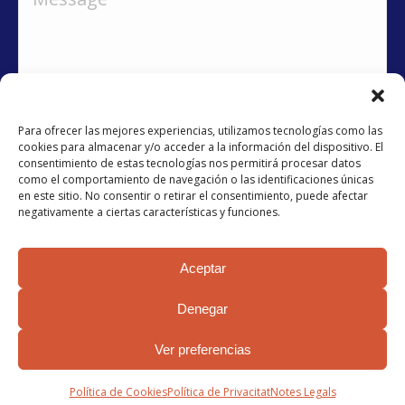
Para ofrecer las mejores experiencias, utilizamos tecnologías como las
cookies para almacenar y/o acceder a la información del dispositivo. El
consentimiento de estas tecnologías nos permitirá procesar datos
como el comportamiento de navegación o las identificaciones únicas
He llegit i accepto la
política de privacitat
en este sitio. No consentir o retirar el consentimiento, puede afectar
negativamente a ciertas características y funciones.
Submit
Aceptar
Denegar
Ver preferencias
© 2024 AFAPAC
Política de Cookies
Política de Privacitat
Notes Legals