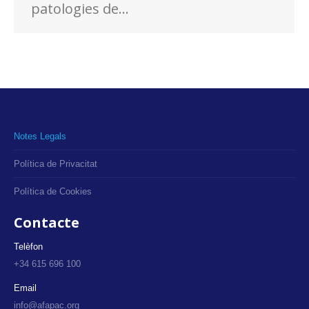
patologies de…
Notes Legals
Política de Privacitat
Política de Cookies
Contacte
Telèfon
+34 615 696 100
Email
info@afapac.org