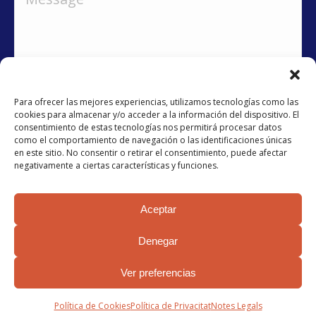
Para ofrecer las mejores experiencias, utilizamos tecnologías como las
cookies para almacenar y/o acceder a la información del dispositivo. El
consentimiento de estas tecnologías nos permitirá procesar datos
como el comportamiento de navegación o las identificaciones únicas
He llegit i accepto la
política de privacitat
en este sitio. No consentir o retirar el consentimiento, puede afectar
negativamente a ciertas características y funciones.
Submit
Aceptar
Denegar
Ver preferencias
© 2024 AFAPAC
Política de Cookies
Política de Privacitat
Notes Legals