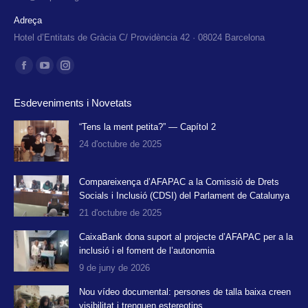
Adreça
Hotel d’Entitats de Gràcia C/ Providència 42 · 08024 Barcelona
Find us on:
Facebook
YouTube
Instagram
page
page
page
Esdeveniments i Novetats
opens
opens
opens
in
in
in
“Tens la ment petita?” — Capítol 2
24 d'octubre de 2025
new
new
new
window
window
window
Compareixença d’AFAPAC a la Comissió de Drets
Socials i Inclusió (CDSI) del Parlament de Catalunya
21 d'octubre de 2025
CaixaBank dona suport al projecte d’AFAPAC per a la
inclusió i el foment de l’autonomia
9 de juny de 2026
Nou vídeo documental: persones de talla baixa creen
visibilitat i trenquen estereotips