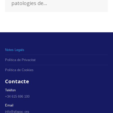
patologies de…
Notes Legals
Política de Privacitat
Política de Cookies
Contacte
Telèfon
+34 615 696 100
Email
info@afapac.org