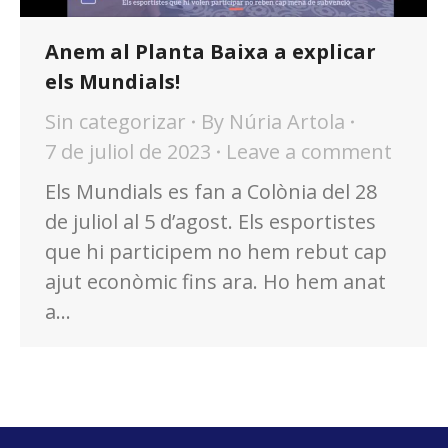
Anem al Planta Baixa a explicar
els Mundials!
Sin categorizar
By
Núria Artola
7 de juliol de 2023
Leave a comment
Els Mundials es fan a Colònia del 28
de juliol al 5 d’agost. Els esportistes
que hi participem no hem rebut cap
ajut econòmic fins ara. Ho hem anat
a…