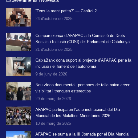
Esdeveniments i Novetats
opens
opens
opens
in
in
in
“Tens la ment petita?” — Capítol 2
24 d'octubre de 2025
new
new
new
window
window
window
Compareixença d’AFAPAC a la Comissió de Drets
Socials i Inclusió (CDSI) del Parlament de Catalunya
21 d'octubre de 2025
CaixaBank dona suport al projecte d’AFAPAC per a la
inclusió i el foment de l’autonomia
9 de juny de 2026
Nou vídeo documental: persones de talla baixa creen
visibilitat i trenquen estereotips
29 de març de 2026
AFAPAC participa en l’acte institucional del Dia
Mundial de les Malalties Minoritàries 2026
10 de març de 2026
AFAPAC se suma a la III Jornada por el Día Mundial