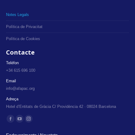
Notes Legals
Política de Privacitat
Política de Cookies
Contacte
Telèfon
+34 615 696 100
Email
info@afapac.org
Adreça
Hotel d’Entitats de Gràcia C/ Providència 42 · 08024 Barcelona
Find us on:
Facebook
YouTube
Instagram
page
page
page