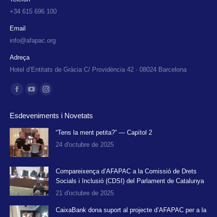
+34 615 696 100
Email
info@afapac.org
Adreça
Hotel d’Entitats de Gràcia C/ Providència 42 · 08024 Barcelona
Find us on:
Facebook
YouTube
Instagram
page
page
page
Esdeveniments i Novetats
opens
opens
opens
in
in
in
“Tens la ment petita?” — Capítol 2
24 d'octubre de 2025
new
new
new
window
window
window
Compareixença d’AFAPAC a la Comissió de Drets
Socials i Inclusió (CDSI) del Parlament de Catalunya
21 d'octubre de 2025
CaixaBank dona suport al projecte d’AFAPAC per a la