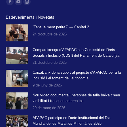
Find us on:
Facebook
YouTube
Instagram
page
page
page
Esdeveniments i Novetats
opens
opens
opens
in
in
in
“Tens la ment petita?” — Capítol 2
24 d'octubre de 2025
new
new
new
window
window
window
Compareixença d’AFAPAC a la Comissió de Drets
Socials i Inclusió (CDSI) del Parlament de Catalunya
21 d'octubre de 2025
CaixaBank dona suport al projecte d’AFAPAC per a la
inclusió i el foment de l’autonomia
9 de juny de 2026
Nou vídeo documental: persones de talla baixa creen
visibilitat i trenquen estereotips
29 de març de 2026
AFAPAC participa en l’acte institucional del Dia
Mundial de les Malalties Minoritàries 2026