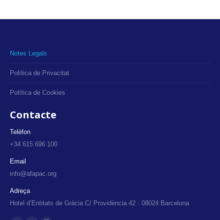
Notes Legals
Política de Privacitat
Política de Cookies
Contacte
Telèfon
+34 615 696 100
Email
info@afapac.org
Adreça
Hotel d’Entitats de Gràcia C/ Providència 42 · 08024 Barcelona